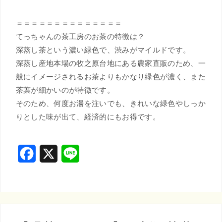
＝＝＝＝＝＝＝＝＝＝＝＝＝＝
てっちゃんの茶工房のお茶の特徴は？
深蒸し茶という濃い緑色で、渋みがマイルドです。
深蒸し産地本場の牧之原台地にある農家直販のため、一
般にイメージされるお茶よりもかなり緑色が濃く、また
茶葉が細かいのが特徴です。
そのため、何度お湯を注いでも、きれいな緑色やしっか
りとした味が出て、経済的にもお得です。
F
X
L
a
i
c
n
e
e