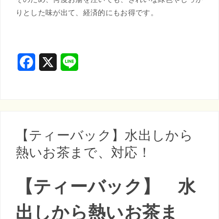
りとした味が出て、経済的にもお得です。
F
X
L
a
i
c
n
e
e
b
【ティーバック】水出しから
o
熱いお茶まで、対応！
o
【ティーバック】 水
k
出しから熱いお茶ま