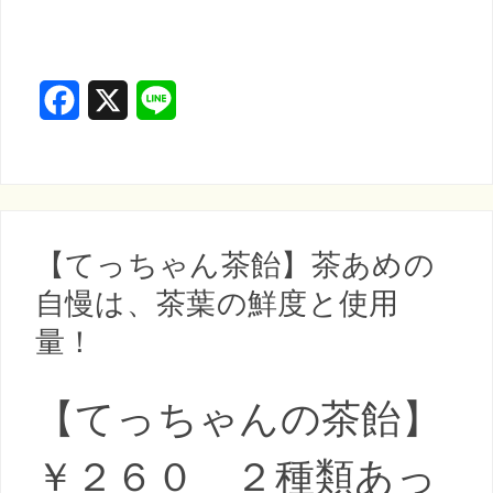
F
X
L
a
i
c
n
e
e
b
【てっちゃん茶飴】茶あめの
o
自慢は、茶葉の鮮度と使用
o
量！
k
【てっちゃんの茶飴】
￥２６０ ２種類あっ