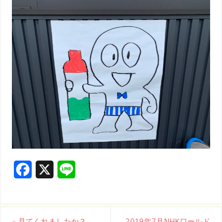
F
X
L
a
i
c
n
«
見てくれましたか？
2019年7月NHKワールド