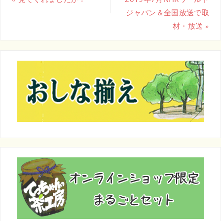
e
e
ジャパン＆全国放送で取
b
材・放送
»
o
o
k