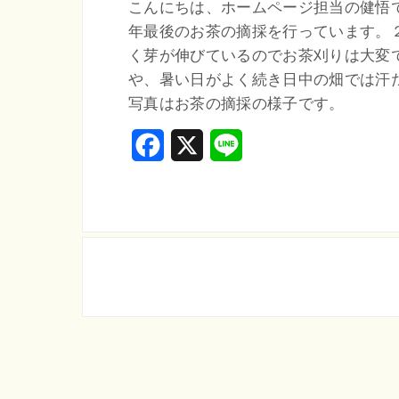
こんにちは、ホームページ担当の健悟
年最後のお茶の摘採を行っています。
く芽が伸びているのでお茶刈りは大変
や、暑い日がよく続き日中の畑では汗
写真はお茶の摘採の様子です。
F
X
L
a
i
c
n
e
e
b
o
o
k