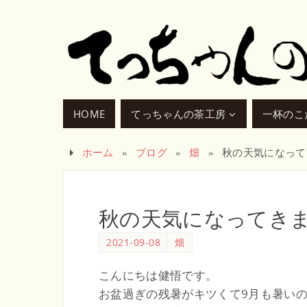
HOME
てっちゃんの茶工房
一杯のこ
ホーム
»
ブログ
»
畑
»
秋の天気になって
秋の天気になってき
2021-09-08
畑
こんにちは健悟です。
お盆過ぎの残暑がキツくて9月も暑い