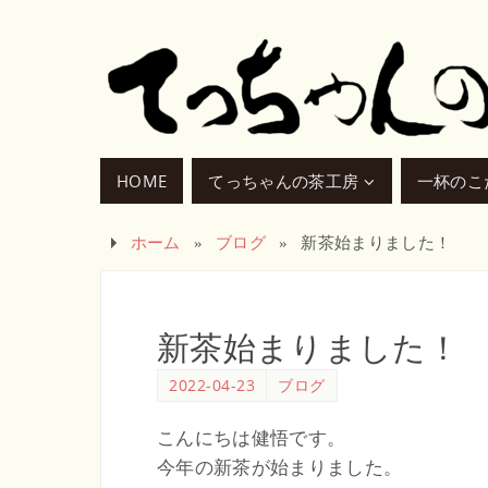
HOME
てっちゃんの茶工房
一杯のこ
ホーム
»
ブログ
»
新茶始まりました！
新茶始まりました！
2022-04-23
ブログ
こんにちは健悟です。
今年の新茶が始まりました。