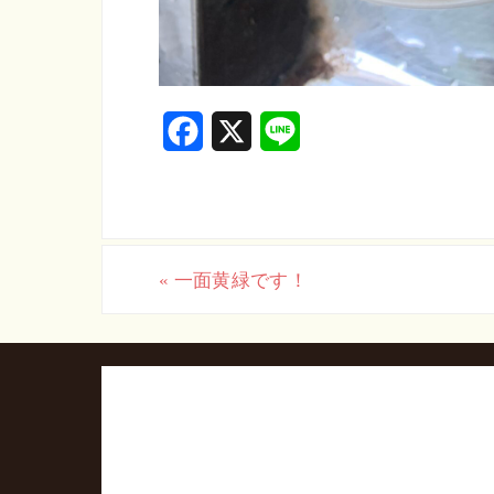
F
X
L
a
i
c
n
e
e
«
一面黄緑です！
b
o
o
k