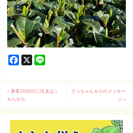
F
X
L
a
i
c
n
«
新茶2020のご注文はこ
てっちゃんからのメッセー
e
e
ちらから
ジ
»
b
o
o