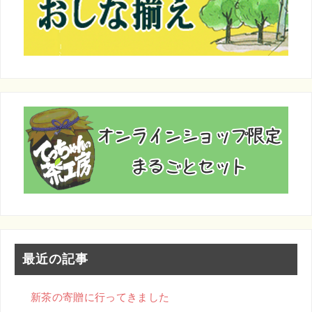
k
最近の記事
新茶の寄贈に行ってきました