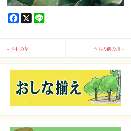
F
X
L
a
i
c
n
«
令和の茶
うちの前の畑
»
e
e
b
o
o
k