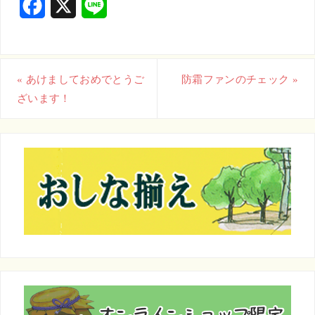
F
X
L
a
i
c
n
«
あけましておめでとうご
防霜ファンのチェック
»
e
e
ざいます！
b
o
o
k