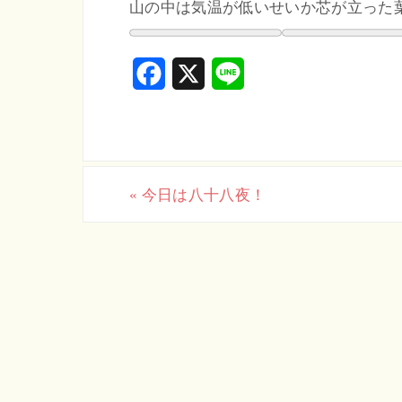
山の中は気温が低いせいか芯が立った
F
X
L
a
i
c
n
e
e
«
今日は八十八夜！
b
o
o
k