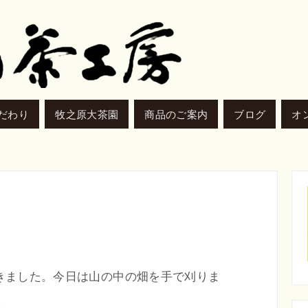
だわり
牧之原大茶園
商品のご案内
ブログ
オ
。
きました。今日は山の中の畑を手で刈りま