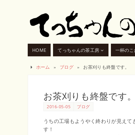
HOME
てっちゃんの茶工房
一杯のこ
ホーム
»
ブログ
»
お茶刈りも終盤です。
お茶刈りも終盤です
2016-05-05
ブログ
うちの工場もようやく終わりが見えて
す！